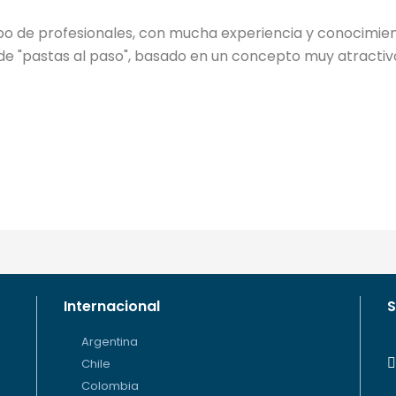
ipo de profesionales, con mucha experiencia y conocimien
 de "pastas al paso", basado en un concepto muy atractivo
Internacional
S
Argentina
Chile
Colombia