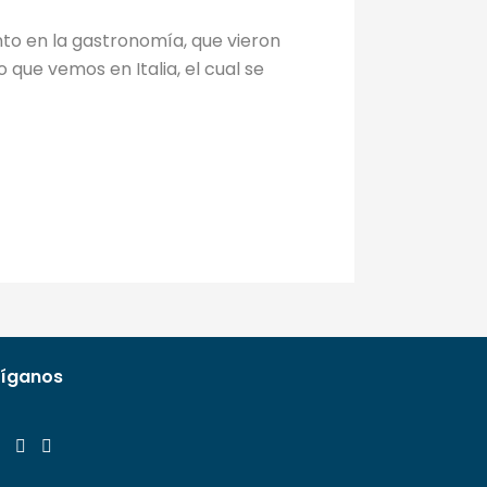
to en la gastronomía, que vieron
 que vemos en Italia, el cual se
íganos