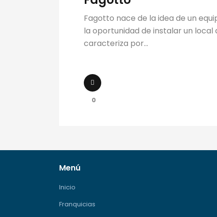
Fagotto nace de la idea de un equ
la oportunidad de instalar un local
caracteriza por...
0
Menú
Inicio
Franquicias