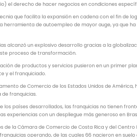
rio) el derecho de hacer negocios en condiciones específ
cnia que facilita la expansión en cadena con el fin de l
la herramienta de autoempleo de mayor auge, ya que ha 
ias alcanzó un explosivo desarrollo gracias a la globaliz
este proceso de transformación.
ación de productos y servicios pusieron en un primer pla
e y el franquiciado.
mento de Comercio de los Estados Unidos de América, h
 de franquicias.
 los países desarrollados, las franquicias no tienen fron
s experiencias con un despliegue más generoso en Brasil,
os de la Cámara de Comercio de Costa Rica y del Centro N
franquicias operando, de las cuales 66 nacieron en suelo 