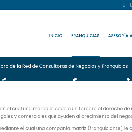
INICIO
FRANQUICIAS
ASESORÍA 
ro de la Red de Consultoras de Negocios y Franquicias
é es una franqui
n el cual una marca le cede a un tercero el derecho de 
legales y comerciales que ayuden al crecimiento del negoc
ediante el cual una compañía matriz (franquiciante) le 