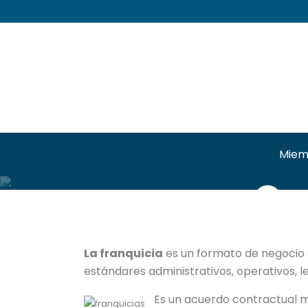
Miemb
Qu
La franquicia
es un formato de negocio e
estándares administrativos, operativos, 
Es un acuerdo contractual m