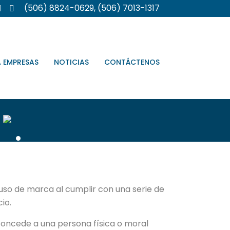
(506) 8824-0629, (506) 7013-1317
A EMPRESAS
NOTICIAS
CONTÁCTENOS
cia
uso de marca al cumplir con una serie de
io.
concede a una persona física o moral