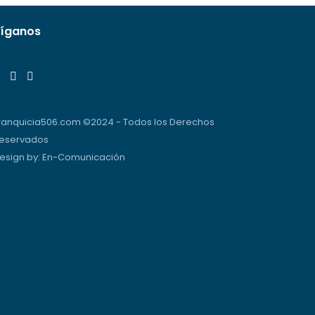
íganos
ranquicia506.com ©2024 - Todos los Derechos
eservados
esign by:
En-Comunicación