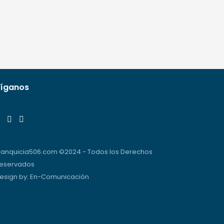
íganos
ranquicia506.com ©2024 - Todos los Derechos
eservados
esign by:
En-Comunicación