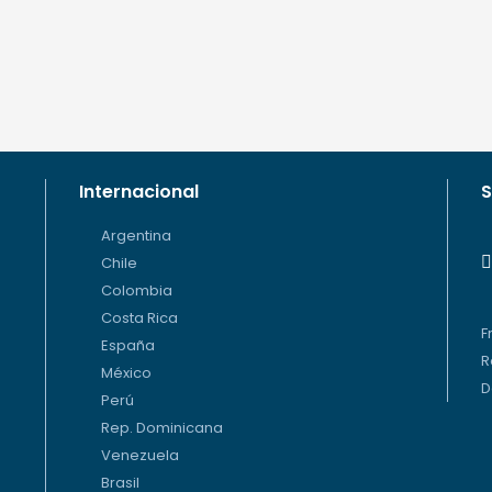
Internacional
S
Argentina
Chile
Colombia
Costa Rica
F
España
R
México
D
Perú
Rep. Dominicana
Venezuela
Brasil